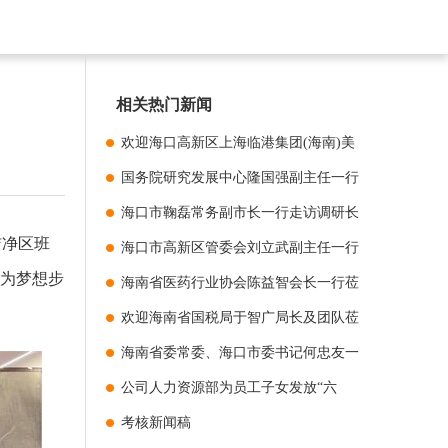
相关热门新闻
欢迎海口高新区上海临港集团(海南)美
安科技城管理公司领导莅临指导
国务院研究发展中心隆国强副主任一行
到长安制药美安科技新城新厂项目调研
海口市鞠磊常务副市长一行走访调研长
洁净区班
安制药
海口市高新区管委会刘立武副主任一行
敬为梦想步
莅临海南长安制药美安科技新城新厂项
海南省医药行业协会陈益智会长一行莅
目调研项目进
临走访调研
欢迎海南省国税局于智广局长及团队莅
临我司指导工作
海南省委常委、海口市委书记何忠友一
行领导莅临长安制药美安科技新城新厂
公司人力资源部为员工子女发放“六
建设项目考察
一”儿童节礼物
考核新闻稿